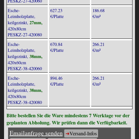
PESKZ-27-420060
Esche-
627.23
186.68
Leimholzplatte,
€/Platte
€/m²
27mm,
keilgezinkt,
420x80cm
PESKZ-27-420080
Esche-
670.84
266.21
Leimholzplatte,
€/Platte
€/m²
38mm,
keilgezinkt,
420x60cm
PESKZ-38-420060
Esche-
894.46
266.21
Leimholzplatte,
€/Platte
€/m²
38mm,
keilgezinkt,
420x80cm
PESKZ-38-420080
Bitte bestellen Sie die Ware mindestens 7 Werktage vor der
geplanten Abholung. Wir prüfen dann die Verfügbarkeit.
Emailanfrage senden
Versand-Infos