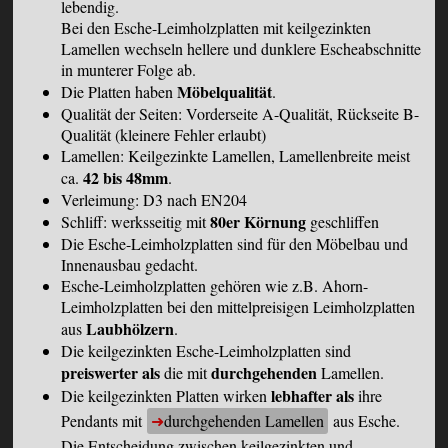
lebendig.
Bei den Esche-Leimholzplatten mit keilgezinkten
Lamellen wechseln hellere und dunklere Escheabschnitte
in munterer Folge ab.
Möbelqualität
Die Platten haben
.
Qualität der Seiten: Vorderseite A-Qualität, Rückseite B-
Qualität (kleinere Fehler erlaubt)
Lamellen: Keilgezinkte Lamellen, Lamellenbreite meist
42 bis 48mm
ca.
.
Verleimung: D3 nach EN204
80er Körnung
Schliff: werksseitig mit
geschliffen
Die Esche-Leimholzplatten sind für den Möbelbau und
Innenausbau gedacht.
Esche-Leimholzplatten gehören wie z.B. Ahorn-
Leimholzplatten bei den mittelpreisigen Leimholzplatten
Laubhölzern
aus
.
Die keilgezinkten Esche-Leimholzplatten sind
preiswerter als
durchgehenden
die mit
Lamellen.
lebhafter als
Die keilgezinkten Platten wirken
ihre
Pendants mit
durchgehenden Lamellen
aus Esche.
Die Entscheidung zwischen keilgezinkten und