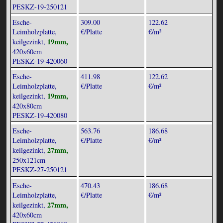
PESKZ-19-250121
Esche-
309.00
122.62
Leimholzplatte,
€/Platte
€/m²
19mm,
keilgezinkt,
420x60cm
PESKZ-19-420060
Esche-
411.98
122.62
Leimholzplatte,
€/Platte
€/m²
19mm,
keilgezinkt,
420x80cm
PESKZ-19-420080
Esche-
563.76
186.68
Leimholzplatte,
€/Platte
€/m²
27mm,
keilgezinkt,
250x121cm
PESKZ-27-250121
Esche-
470.43
186.68
Leimholzplatte,
€/Platte
€/m²
27mm,
keilgezinkt,
420x60cm