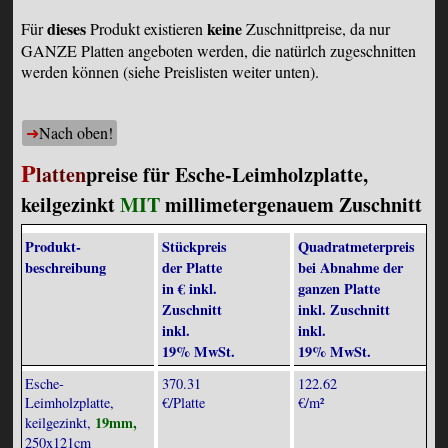
dieses
keine
Für
Produkt existieren
Zuschnittpreise, da nur
GANZE Platten angeboten werden, die natürlch zugeschnitten
werden können (siehe Preislisten weiter unten).
Nach oben!
P
latten
preise für Esche-Leimholzplatte,
keilgezinkt
MIT
millimetergenauem Zuschnitt
Produkt­
Stückpreis
Quadrat­meterpreis
beschreibung
der Platte
bei Abnahme der
in € inkl.
ganzen Platte
Zuschnitt
inkl. Zuschnitt
inkl.
inkl.
19% MwSt.
19% MwSt.
Esche-
370.31
122.62
Leimholzplatte,
€/Platte
€/m²
19mm,
keilgezinkt,
250x121cm