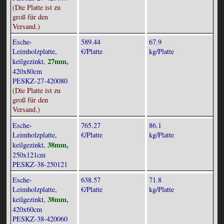
(Die Platte ist zu
groß für den
Versand.)
Esche-
589.44
67.9
Leimholzplatte,
€/Platte
kg/Platte
27mm,
keilgezinkt,
420x80cm
PESKZ-27-420080
(Die Platte ist zu
groß für den
Versand.)
Esche-
765.27
86.1
Leimholzplatte,
€/Platte
kg/Platte
38mm,
keilgezinkt,
250x121cm
PESKZ-38-250121
Esche-
638.57
71.8
Leimholzplatte,
€/Platte
kg/Platte
38mm,
keilgezinkt,
420x60cm
PESKZ-38-420060