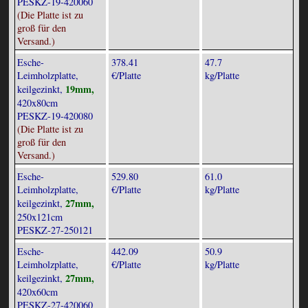
PESKZ-19-420060
(Die Platte ist zu
groß für den
Versand.)
Esche-
378.41
47.7
Leimholzplatte,
€/Platte
kg/Platte
19mm,
keilgezinkt,
420x80cm
PESKZ-19-420080
(Die Platte ist zu
groß für den
Versand.)
Esche-
529.80
61.0
Leimholzplatte,
€/Platte
kg/Platte
27mm,
keilgezinkt,
250x121cm
PESKZ-27-250121
Esche-
442.09
50.9
Leimholzplatte,
€/Platte
kg/Platte
27mm,
keilgezinkt,
420x60cm
PESKZ-27-420060