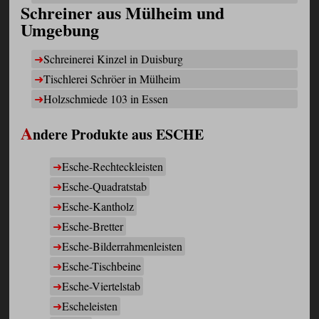
Schreiner aus Mülheim und
Umgebung
Schreinerei Kinzel in Duisburg
Tischlerei Schröer in Mülheim
Holzschmiede 103 in Essen
A
ndere Produkte aus ESCHE
E
sche-Rechteckleisten
E
sche-Quadratstab
E
sche-Kantholz
E
sche-Bretter
E
sche-Bilderrahmenleisten
E
sche-Tischbeine
E
sche-Viertelstab
E
scheleisten