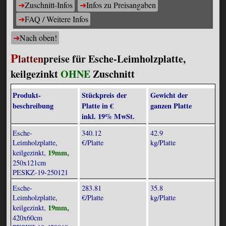
Zuschnitt-Infos
Infos zu Preisangaben
FAQ / Weitere Infos
Nach oben!
P
latten
preise für Esche-Leimholzplatte,
keilgezinkt
OHNE
Zuschnitt
Produkt­
Stückpreis der
Gewicht der
beschreibung
Platte in €
ganzen Platte
inkl. 19% MwSt.
Esche-
340.12
42.9
Leimholzplatte,
€/Platte
kg/Platte
19mm,
keilgezinkt,
250x121cm
PESKZ-19-250121
Esche-
283.81
35.8
Leimholzplatte,
€/Platte
kg/Platte
19mm,
keilgezinkt,
420x60cm