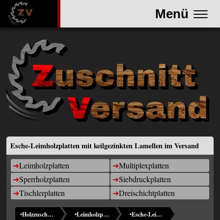
Menü
Esche-Leimholzplatten mit keilgezinkten Lamellen im Versand
Leimholzplatten
Multiplexplatten
Sperrholzplatten
Siebdruckplatten
Tischlerplatten
Dreischichtplatten
‣
Holzzuschnitte (Home)
‣
Leimholzplatten-im-Versand
‣
Esche-Leimholzplatten-mit-keilgezinkten-Lamellen-im-Versand