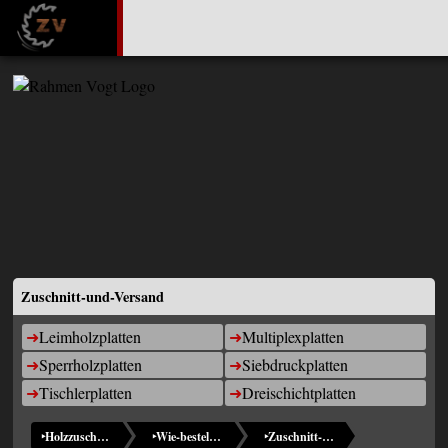
Zuschnitt-und-Versand
Leimholzplatten
Multiplexplatten
Sperrholzplatten
Siebdruckplatten
Tischlerplatten
Dreischichtplatten
‣
Holzzuschnitte (Home)
‣
Wie-bestelle-ich
‣
Zuschnitt-und-Versand